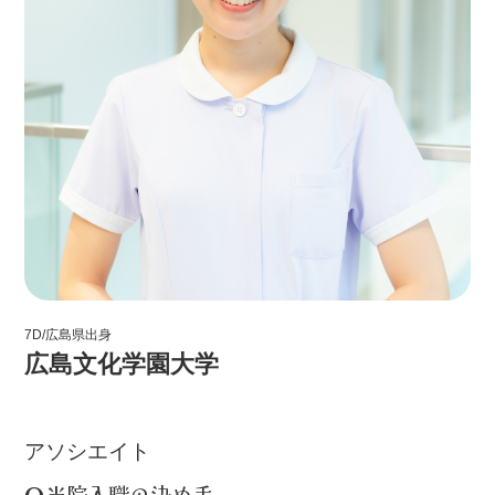
7D/広島県出身
広島文化学園大学
レベルⅠ
アソシエイト
当院入職の決め手
Q