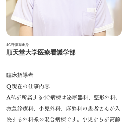
4C/千葉県出身
順天堂大学医療看護学部
レベルⅠ
臨床指導者
現在の仕事内容
Q
私が所属する4C病棟は泌尿器科、整形外科、
A
救急診療科、小児外科、麻酔科の患者さんが入
院する外科系の混合病棟です。小児からが高齢