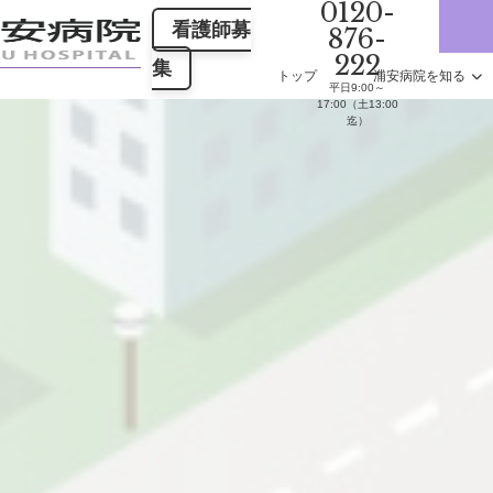
0120-
看護師募
876-
222
集
トップ
浦安病院を知る
平日9:00～
17:00（土13:00
迄）