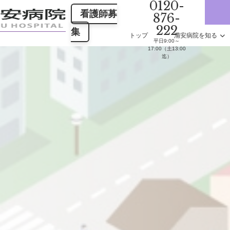
0120-
看護師募
876-
222
集
トップ
浦安病院を知る
平日9:00～
17:00（土13:00
迄）